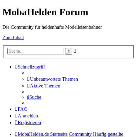
MobaHelden Forum
Die Community für heldenhafte Modelleisenbahner
Zum Inhalt
Erweiterte
Suche
Suche
Schnellzugriff
Unbeantwortete Themen
Aktive Themen
Suche
FAQ
Anmelden
Registrieren
MobaHelden.de Startseite
Community
Häufig gestellte