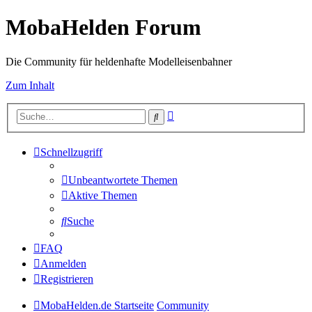
MobaHelden Forum
Die Community für heldenhafte Modelleisenbahner
Zum Inhalt
Erweiterte
Suche
Suche
Schnellzugriff
Unbeantwortete Themen
Aktive Themen
Suche
FAQ
Anmelden
Registrieren
MobaHelden.de Startseite
Community