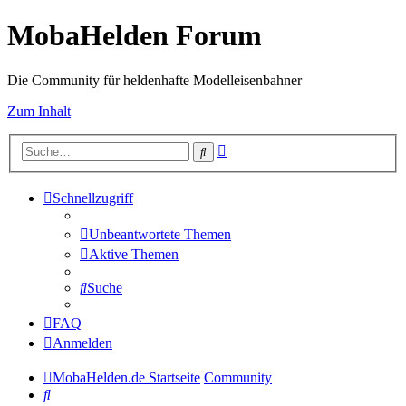
MobaHelden Forum
Die Community für heldenhafte Modelleisenbahner
Zum Inhalt
Erweiterte
Suche
Suche
Schnellzugriff
Unbeantwortete Themen
Aktive Themen
Suche
FAQ
Anmelden
MobaHelden.de Startseite
Community
Suche