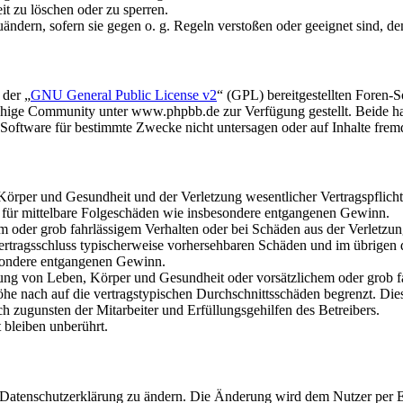
it zu löschen oder zu sperren.
uändern, sofern sie gegen o. g. Regeln verstoßen oder geeignet sind, 
 der „
GNU General Public License v2
“ (GPL) bereitgestellten Foren
hige Community unter www.phpbb.de zur Verfügung gestellt. Beide hab
oftware für bestimmte Zwecke nicht untersagen oder auf Inhalte frem
rper und Gesundheit und der Verletzung wesentlicher Vertragspflichten
ch für mittelbare Folgeschäden wie insbesondere entgangenen Gewinn.
em oder grob fahrlässigem Verhalten oder bei Schäden aus der Verletz
i Vertragsschluss typischerweise vorhersehbaren Schäden und im übrigen
besondere entgangenen Gewinn.
ng von Leben, Körper und Gesundheit oder vorsätzlichem oder grob fah
e nach auf die vertragstypischen Durchschnittsschäden begrenzt. Dies
h zugunsten der Mitarbeiter und Erfüllungsgehilfen des Betreibers.
bleiben unberührt.
e Datenschutzerklärung zu ändern. Die Änderung wird dem Nutzer per E-