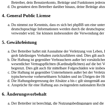
Betreiber, dein Benutzerkonto, Beiträge und Funktionen jederze
Du gestattest dem Betreiber darüber hinaus, deine Beiträge abz
4. General Public License
Du nimmst zur Kenntnis, dass es sich bei phpBB um eine unter
deutschsprachige Informationen werden durch die deutschsprac
verwendet wird. Sie können insbesondere die Verwendung der S
5. Gewährleistung
Der Betreiber haftet mit Ausnahme der Verletzung von Leben, Kö
grob fahrlässiges Verhalten zurückzuführen sind. Dies gilt au
Die Haftung ist gegenüber Verbrauchern außer bei vorsätzlich
wesentlicher Vertragspflichten (Kardinalpflichten) auf die be
begrenzt. Dies gilt auch für mittelbare Folgeschäden wie ins
Die Haftung ist gegenüber Unternehmern außer bei der Verletzu
typischerweise vorhersehbaren Schäden und im Übrigen der Höh
Die Haftungsbegrenzung der Absätze a bis c gilt sinngemäß auc
Ansprüche für eine Haftung aus zwingendem nationalem Recht 
6. Änderungsvorbehalt
Der Betreiber ist berechtigt, die Nutzungsbedingungen und di