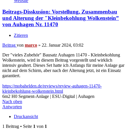
Website
Beitrags-Disskusion: Vorstellung, Zusammenbau
und Alterung der "Kleinbekohlung Wolkenstein”
von Auhagen Nr. 11470
Zitieren
Beitrag
von
marco
»
22. Januar 2024, 03:02
Der "vieles Zubehör" Bausatz Auhagen 11470 - Kleinbekohlung
Wolkenstein, wird in diesem Beitrag vorgestellt und wirklich
intensiv gealtert. Dieses Set hatte ich Anfangs für meine Anlage gar
nicht auf dem Schirm, aber nach der Alterung jetzt, ist ein Einsatz
garantiert.
https://mobahelden.de/reviews/review-auhagen-11470-
kleinbekohlung-wolkenstein.html
6m2 H0 Segment-Anlage | ESU-Digital | Auhagen
Nach oben
Antworten
Druckansicht
1 Beitrag • Seite
1
von
1